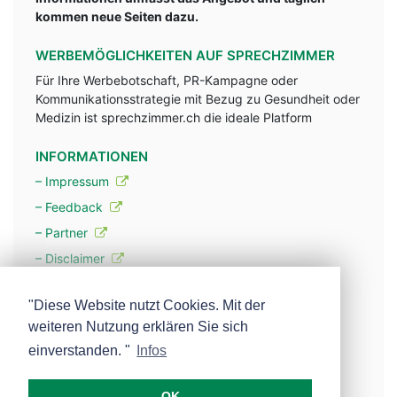
kommen neue Seiten dazu.
WERBEMÖGLICHKEITEN AUF SPRECHZIMMER
Für Ihre Werbebotschaft, PR-Kampagne oder
Kommunikationsstrategie mit Bezug zu Gesundheit oder
Medizin ist sprechzimmer.ch die ideale Platform
INFORMATIONEN
– Impressum
– Feedback
– Partner
– Disclaimer
– Datenschutzerklärung / Privacy Policy
"Diese Website nutzt Cookies. Mit der
weiteren Nutzung erklären Sie sich
– Werbung
einverstanden. "
Infos
– Mehr über unsere Experten
OK