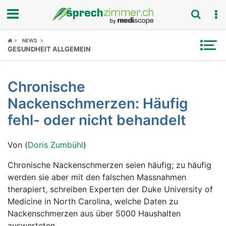
Fokus
NEWS
GESUNDHEIT ALLGEMEIN
Krankheitsbilder
Chronische
Symptome
Nackenschmerzen: Häufig
Untersuchungen
fehl- oder nicht behandelt
News
Von (
Doris Zumbühl
)
Ratgeber
Chronische Nackenschmerzen seien häufig; zu häufig
werden sie aber mit den falschen Massnahmen
Rubriken
therapiert, schreiben Experten der Duke University of
Medicine in North Carolina, welche Daten zu
Nackenschmerzen aus über 5000 Haushalten
auswerteten.