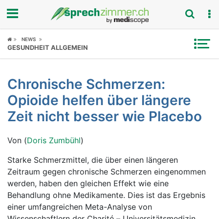
Fokus
NEWS
GESUNDHEIT ALLGEMEIN
Krankheitsbilder
Chronische Schmerzen:
Symptome
Opioide helfen über längere
Untersuchungen
Zeit nicht besser wie Placebo
News
Von (
Doris Zumbühl
)
Ratgeber
Starke Schmerzmittel, die über einen längeren
Zeitraum gegen chronische Schmerzen eingenommen
Rubriken
werden, haben den gleichen Effekt wie eine
Behandlung ohne Medikamente. Dies ist das Ergebnis
einer umfangreichen Meta-Analyse von
Wissenschaftlern der Charité – Universitätsmedizin