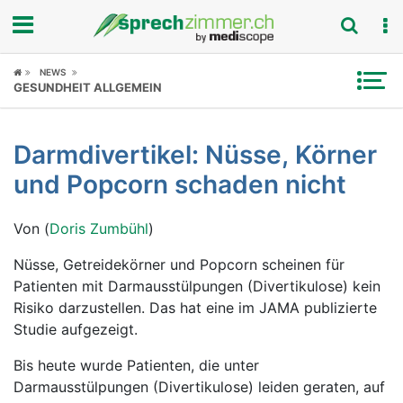
Fokus
NEWS
GESUNDHEIT ALLGEMEIN
Krankheitsbilder
Darmdivertikel: Nüsse, Körner
Symptome
und Popcorn schaden nicht
Untersuchungen
Von (
Doris Zumbühl
)
News
Nüsse, Getreidekörner und Popcorn scheinen für
Patienten mit Darmausstülpungen (Divertikulose) kein
Ratgeber
Risiko darzustellen. Das hat eine im JAMA publizierte
Studie aufgezeigt.
Rubriken
Bis heute wurde Patienten, die unter
Darmausstülpungen (Divertikulose) leiden geraten, auf