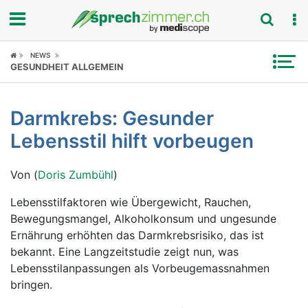
Fokus
NEWS
GESUNDHEIT ALLGEMEIN
Krankheitsbilder
Darmkrebs: Gesunder
Symptome
Lebensstil hilft vorbeugen
Untersuchungen
Von (
Doris Zumbühl
)
News
Lebensstilfaktoren wie Übergewicht, Rauchen,
Bewegungsmangel, Alkoholkonsum und ungesunde
Ratgeber
Ernährung erhöhten das Darmkrebsrisiko, das ist
bekannt. Eine Langzeitstudie zeigt nun, was
Rubriken
Lebensstilanpassungen als Vorbeugemassnahmen
bringen.