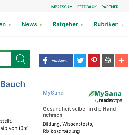
IMPRESSUM
FEEDBACK
PARTNER
gen
News
Ratgeber
Rubriken
Share buttons
Facebook
 Bauch
MySana
Gesundheit selber in die Hand
nehmen
tellt.
Bildung, Wissenstests,
alb von fünf
Risikoschätzung