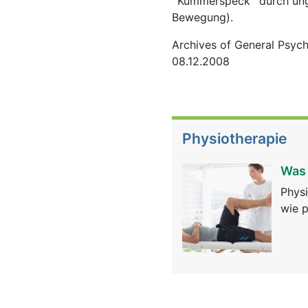
''Kummerspeck'' durch un
Bewegung).
Archives of General Psych
08.12.2008
Physiotherapie
Was 
Physi
wie p