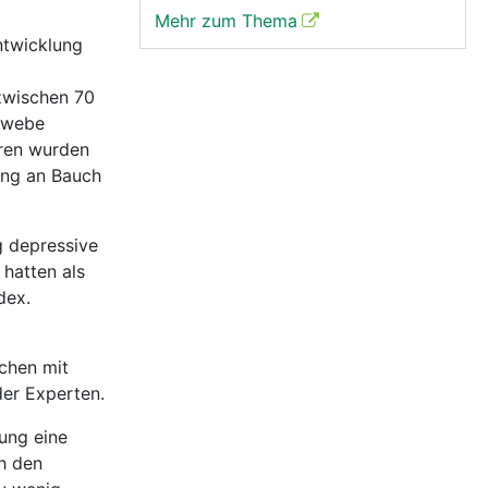
Mehr zum Thema
ntwicklung
zwischen 70
gewebe
hren wurden
ung an Bauch
g depressive
hatten als
dex.
chen mit
der Experten.
dung eine
ch den