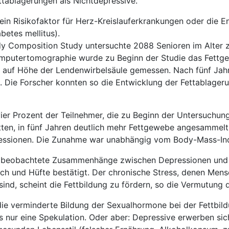
ttablagerungen als Nichtdepressive.
ein Risikofaktor für Herz-Kreislauferkrankungen oder die E
betes mellitus).
dy Composition Study untersuchte 2088 Senioren im Alter 
omputertomographie wurde zu Beginn der Studie das Fett
 auf Höhe der Lendenwirbelsäule gemessen. Nach fünf Ja
. Die Forscher konnten so die Entwicklung der Fettablager
 vier Prozent der Teilnehmer, die zu Beginn der Untersuchun
n, in fünf Jahren deutlich mehr Fettgewebe angesammelt 
ressionen. Die Zunahme war unabhängig vom Body-Mass-In
er beobachtete Zusammenhänge zwischen Depressionen und
h und Hüfte bestätigt. Der chronische Stress, denen Mens
ind, scheint die Fettbildung zu fördern, so die Vermutung 
 die verminderte Bildung der Sexualhormone bei der Fettbil
gs nur eine Spekulation. Oder aber: Depressive erwerben si