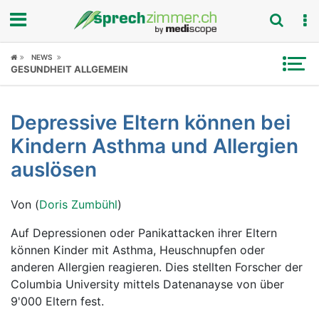
Fokus
NEWS
GESUNDHEIT ALLGEMEIN
Krankheitsbilder
Depressive Eltern können bei
Symptome
Kindern Asthma und Allergien
Untersuchungen
auslösen
News
Von (
Doris Zumbühl
)
Ratgeber
Auf Depressionen oder Panikattacken ihrer Eltern
können Kinder mit Asthma, Heuschnupfen oder
Rubriken
anderen Allergien reagieren. Dies stellten Forscher der
Columbia University mittels Datenanayse von über
9'000 Eltern fest.