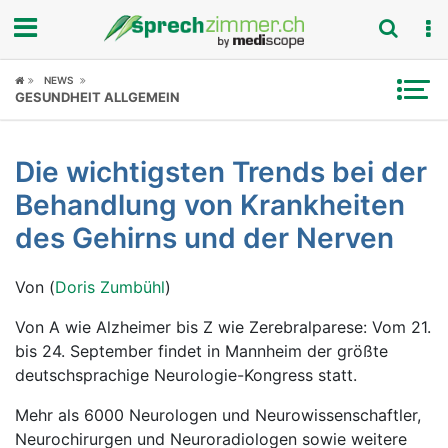
Fokus
NEWS
GESUNDHEIT ALLGEMEIN
Krankheitsbilder
Die wichtigsten Trends bei der
Symptome
Behandlung von Krankheiten
Untersuchungen
des Gehirns und der Nerven
News
Von (
Doris Zumbühl
)
Ratgeber
Von A wie Alzheimer bis Z wie Zerebralparese: Vom 21.
bis 24. September findet in Mannheim der größte
Rubriken
deutschsprachige Neurologie-Kongress statt.
Mehr als 6000 Neurologen und Neurowissenschaftler,
Neurochirurgen und Neuroradiologen sowie weitere