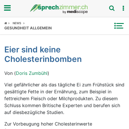
Fokus
NEWS
GESUNDHEIT ALLGEMEIN
Krankheitsbilder
Eier sind keine
Symptome
Cholesterinbomben
Untersuchungen
Von (
Doris Zumbühl
)
News
Viel gefährlicher als das tägliche Ei zum Frühstück sind
gesättigte Fette in der Ernährung, zum Beispiel in
Ratgeber
fettreichem Fleisch oder Milchprodukten. Zu diesem
Schluss kommen Britische Experten und berufen sich
Rubriken
auf diesbezügliche Studien.
Zur Vorbeugung hoher Cholesterinwerte