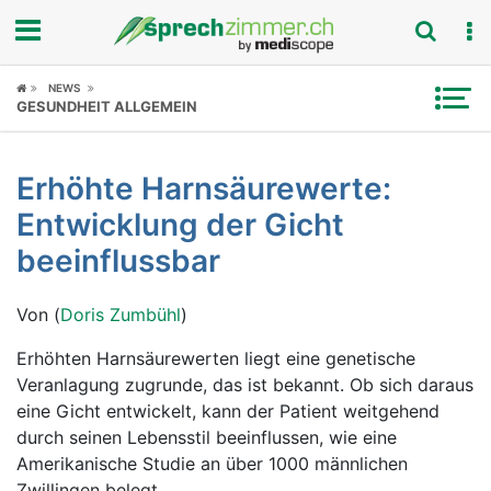
Fokus
NEWS
GESUNDHEIT ALLGEMEIN
Krankheitsbilder
Erhöhte Harnsäurewerte:
Symptome
Entwicklung der Gicht
Untersuchungen
beeinflussbar
News
Von (
Doris Zumbühl
)
Ratgeber
Erhöhten Harnsäurewerten liegt eine genetische
Veranlagung zugrunde, das ist bekannt. Ob sich daraus
Rubriken
eine Gicht entwickelt, kann der Patient weitgehend
durch seinen Lebensstil beeinflussen, wie eine
Amerikanische Studie an über 1000 männlichen
Zwillingen belegt.