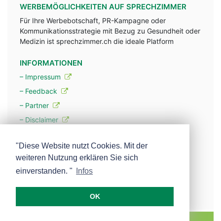
WERBEMÖGLICHKEITEN AUF SPRECHZIMMER
Für Ihre Werbebotschaft, PR-Kampagne oder
Kommunikationsstrategie mit Bezug zu Gesundheit oder
Medizin ist sprechzimmer.ch die ideale Platform
INFORMATIONEN
– Impressum
– Feedback
– Partner
– Disclaimer
– Datenschutzerklärung / Privacy Policy
"Diese Website nutzt Cookies. Mit der
weiteren Nutzung erklären Sie sich
– Werbung
einverstanden. "
Infos
– Mehr über unsere Experten
OK
MEDISCOPE AG E-MAIL:
INFO@MEDISCOPE.CH