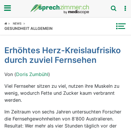
Fokus
NEWS
GESUNDHEIT ALLGEMEIN
Krankheitsbilder
Erhöhtes Herz-Kreislaufrisiko
Symptome
durch zuviel Fernsehen
Untersuchungen
Von (
Doris Zumbühl
)
News
Viel Fernseher sitzen zu viel, nutzen ihre Muskeln zu
wenig, wodurch Fette und Zucker kaum verbrannt
Ratgeber
werden.
Rubriken
Im Zeitraum von sechs Jahren untersuchten Forscher
die Fernsehgewohnheiten von 8'800 Australieren.
Resultat: Wer mehr als vier Stunden täglich vor der