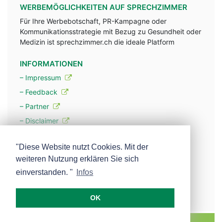
WERBEMÖGLICHKEITEN AUF SPRECHZIMMER
Für Ihre Werbebotschaft, PR-Kampagne oder
Kommunikationsstrategie mit Bezug zu Gesundheit oder
Medizin ist sprechzimmer.ch die ideale Platform
INFORMATIONEN
– Impressum
– Feedback
– Partner
– Disclaimer
– Datenschutzerklärung / Privacy Policy
"Diese Website nutzt Cookies. Mit der
weiteren Nutzung erklären Sie sich
– Werbung
einverstanden. "
Infos
– Mehr über unsere Experten
OK
MEDISCOPE AG E-MAIL:
INFO@MEDISCOPE.CH