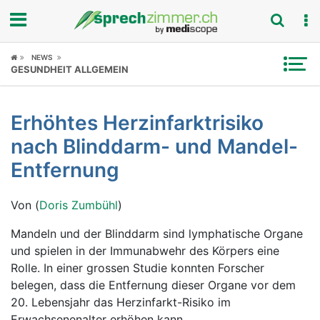
Fokus
NEWS
GESUNDHEIT ALLGEMEIN
Krankheitsbilder
Erhöhtes Herzinfarktrisiko
Symptome
nach Blinddarm- und Mandel-
Untersuchungen
Entfernung
News
Von (
Doris Zumbühl
)
Ratgeber
Mandeln und der Blinddarm sind lymphatische Organe
und spielen in der Immunabwehr des Körpers eine
Rubriken
Rolle. In einer grossen Studie konnten Forscher
belegen, dass die Entfernung dieser Organe vor dem
20. Lebensjahr das Herzinfarkt-Risiko im
Erwachsenenalter erhöhen kann.