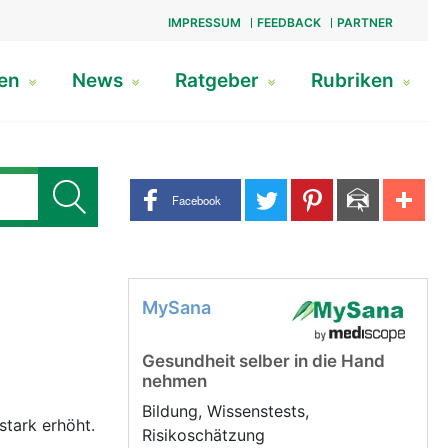
IMPRESSUM
FEEDBACK
PARTNER
gen
News
Ratgeber
Rubriken
Share buttons
Facebook
MySana
Gesundheit selber in die Hand
nehmen
Bildung, Wissenstests,
tark erhöht.
Risikoschätzung