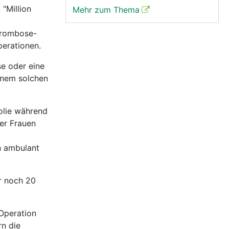
"Million
Mehr zum Thema
Thrombose-
erationen.
se oder eine
inem solchen
olie während
er Frauen
n ambulant
r noch 20
Operation
rn die