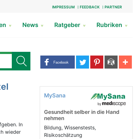
IMPRESSUM
FEEDBACK
PARTNER
gen
News
Ratgeber
Rubriken
Share buttons
Facebook
el
MySana
Gesundheit selber in die Hand
nehmen
fgeben. In
Bildung, Wissenstests,
ch wieder
Risikoschätzung