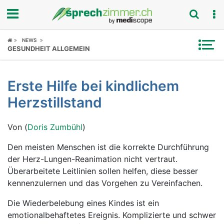
Fokus
NEWS
GESUNDHEIT ALLGEMEIN
Krankheitsbilder
Erste Hilfe bei kindlichem
Symptome
Herzstillstand
Untersuchungen
Von (
Doris Zumbühl
)
News
Den meisten Menschen ist die korrekte Durchführung
der Herz-Lungen-Reanimation nicht vertraut.
Ratgeber
Überarbeitete Leitlinien sollen helfen, diese besser
kennenzulernen und das Vorgehen zu Vereinfachen.
Rubriken
Die Wiederbelebung eines Kindes ist ein
emotionalbehaftetes Ereignis. Komplizierte und schwer