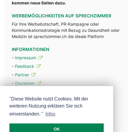
kommen neue Seiten dazu.
WERBEMÖGLICHKEITEN AUF SPRECHZIMMER
Für Ihre Werbebotschaft, PR-Kampagne oder
Kommunikationsstrategie mit Bezug zu Gesundheit oder
Medizin ist sprechzimmer.ch die ideale Platform
INFORMATIONEN
– Impressum
– Feedback
– Partner
– Disclaimer
– Datenschutzerklärung / Privacy Policy
"Diese Website nutzt Cookies. Mit der
weiteren Nutzung erklären Sie sich
– Werbung
einverstanden. "
Infos
– Mehr über unsere Experten
OK