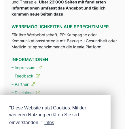
und Therapie.
Über 23'000 Seiten mit fundlerten
Informationen umfasst das Angebot und täglich
kommen neue Seiten dazu.
WERBEMÖGLICHKEITEN AUF SPRECHZIMMER
Für Ihre Werbebotschaft, PR-Kampagne oder
Kommunikationsstrategie mit Bezug zu Gesundheit oder
Medizin ist sprechzimmer.ch die ideale Platform
INFORMATIONEN
– Impressum
– Feedback
– Partner
– Disclaimer
– Datenschutzerklärung / Privacy Policy
"Diese Website nutzt Cookies. Mit der
weiteren Nutzung erklären Sie sich
– Werbung
einverstanden. "
Infos
– Mehr über unsere Experten