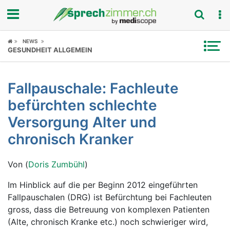
Fokus
NEWS
GESUNDHEIT ALLGEMEIN
Krankheitsbilder
Fallpauschale: Fachleute
Symptome
befürchten schlechte
Untersuchungen
Versorgung Alter und
chronisch Kranker
News
Von (
Doris Zumbühl
)
Ratgeber
Im Hinblick auf die per Beginn 2012 eingeführten
Rubriken
Fallpauschalen (DRG) ist Befürchtung bei Fachleuten
gross, dass die Betreuung von komplexen Patienten
(Alte, chronisch Kranke etc.) noch schwieriger wird,