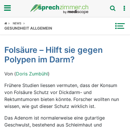
Fokus
NEWS
GESUNDHEIT ALLGEMEIN
Krankheitsbilder
Folsäure – Hilft sie gegen
Symptome
Polypen im Darm?
Untersuchungen
Von (
Doris Zumbühl
)
News
Frühere Studien liessen vermuten, dass der Konsum
von Folsäure Schutz vor Dickdarm- und
Ratgeber
Rektumtumoren bieten könnte. Forscher wollten nun
wissen, wie gut dieser Schutz wirklich ist.
Rubriken
Das Adenom ist normalerweise eine gutartige
Geschwulst, bestehend aus Schleimhaut und