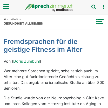
Fokus
NEWS
GESUNDHEIT ALLGEMEIN
Krankheitsbilder
Fremdsprachen für die
Symptome
geistige Fitness im Alter
Untersuchungen
Von (
Doris Zumbühl
)
News
Wer mehrere Sprachen spricht, scheint sich auch im
Alter eine gut funktionierende Gedächtnisleistung zu
Ratgeber
erhalten. Das ergab eine israelische Studie an über 800
Senioren.
Rubriken
Die Studie wurde von der Neuropsychologin Gitit Kave
und ihren Kollegen vom Herczeg Institute on Aging in