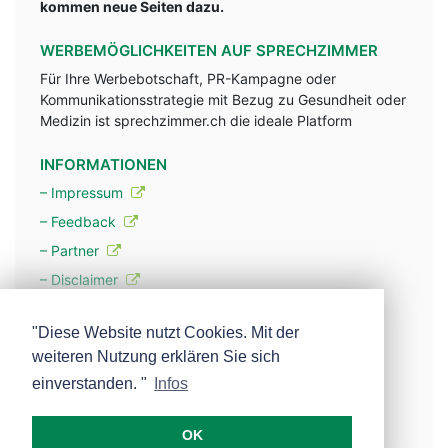
kommen neue Seiten dazu.
WERBEMÖGLICHKEITEN AUF SPRECHZIMMER
Für Ihre Werbebotschaft, PR-Kampagne oder
Kommunikationsstrategie mit Bezug zu Gesundheit oder
Medizin ist sprechzimmer.ch die ideale Platform
INFORMATIONEN
– Impressum
– Feedback
– Partner
– Disclaimer
– Datenschutzerklärung / Privacy Policy
"Diese Website nutzt Cookies. Mit der
weiteren Nutzung erklären Sie sich
– Werbung
einverstanden. "
Infos
– Mehr über unsere Experten
OK