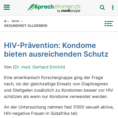
Fokus
NEWS
GESUNDHEIT ALLGEMEIN
Krankheitsbilder
HIV-Prävention: Kondome
Symptome
bieten ausreichenden Schutz
Untersuchungen
Von (
Dr. med. Gerhard Emrich
)
News
Eine amerikanisch Forschergruppe ging der Frage
nach, ob der gleichzeitige Einsatz von Diaphragmen
Ratgeber
und Gleitgelen zusätzlich zu Kondomen besser vor HIV
schützen als wenn nur Kondome verwendet werden.
Rubriken
An der Untersuchung nahmen fast 5’000 sexuell aktive,
HIV-negative Frauen in Südafrika teil.