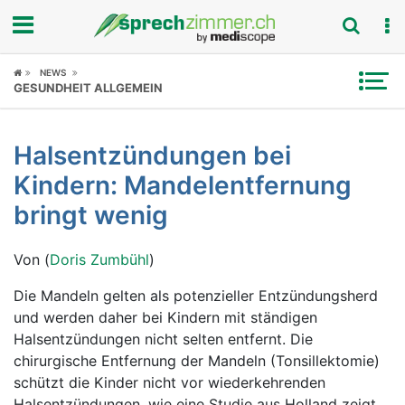
Fokus
NEWS
GESUNDHEIT ALLGEMEIN
Krankheitsbilder
Halsentzündungen bei
Symptome
Kindern: Mandelentfernung
Untersuchungen
bringt wenig
News
Von (
Doris Zumbühl
)
Ratgeber
Die Mandeln gelten als potenzieller Entzündungsherd
und werden daher bei Kindern mit ständigen
Rubriken
Halsentzündungen nicht selten entfernt. Die
chirurgische Entfernung der Mandeln (Tonsillektomie)
schützt die Kinder nicht vor wiederkehrenden
Halsentzündungen, wie eine Studie aus Holland zeigt.