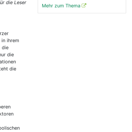
ür die Leser
Mehr zum Thema
rzer
 in ihrem
 die
nur die
tationen
teht die
beren
ktoren
bolischen