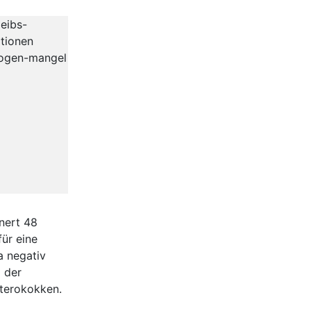
leibs-
tionen
ogen-mangel
nert 48
ür eine
a negativ
% der
nterokokken.