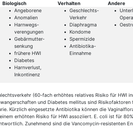
Biologisch
Verhalten
Andere
Angeborene
Geschlechts-
Unter
Anomalien
Verkehr
Opera
Harnwegs-
Diaphragma
Oestr
verengungen
Kondome
Gebärmutter-
Spermizide
senkung
Antibiotika-
frühere HWI
Einnahme
Diabetes
Harnverlust,
Inkontinenz
echtsverkehr (60-fach erhöhtes relatives Risiko für HWI in
wangerschaften und Diabetes mellitus sind Risikofaktoren f
ie. Kürzlich eingesetzte Antibiotika können die Vaginalflor
einem erhöhten Risiko für HWI assoziiert. E. coli ist für 80
ntwortlich. Zunehmend sind die Vancomycin-resistenten E