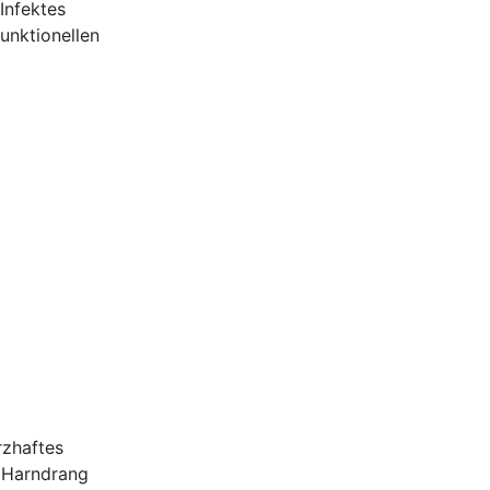
Infektes
funktionellen
rzhaftes
m Harndrang