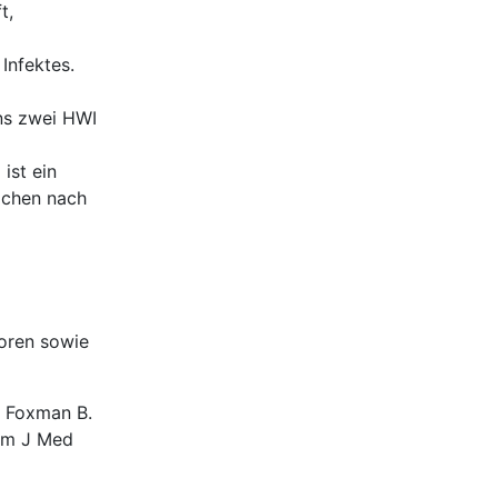
t,
Infektes.
ns zwei HWI
ist ein
ochen nach
toren sowie
: Foxman B.
 Am J Med