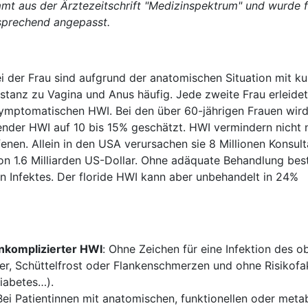
mt aus der Ärztezeitschrift "Medizinspektrum" und wurde f
sprechend angepasst.
 der Frau sind aufgrund der anatomischen Situation mit ku
stanz zu Vagina und Anus häufig. Jede zweite Frau erleidet
ymptomatischen HWI. Bei den über 60-jährigen Frauen wird
ender HWI auf 10 bis 15% geschätzt. HWI vermindern nicht 
enen. Allein in den USA verursachen sie 8 Millionen Konsul
von 1.6 Milliarden US-Dollar. Ohne adäquate Behandlung bes
n Infektes. Der floride HWI kann aber unbehandelt in 24%
unkomplizierter HWI
: Ohne Zeichen für eine Infektion des o
er, Schüttelfrost oder Flankenschmerzen und ohne Risikofa
iabetes…).
 Bei Patientinnen mit anatomischen, funktionellen oder meta