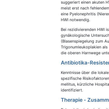
suggeriert einen akuten H
meist erst nach fehlendem
eine Pyelonephritis (Nier
HWI notwendig.
Bei rezidivierenden HWI i
gynäkologische Untersuch
(Blasenspiegelung zum Au
Trigonumleukoplakien als 
die oberen Harnwege unte
Antibiotika-Resist
Kenntnisse über die lokal
spezifische Risikofaktore
mellitus, kürzliche Hospit
identifiziert.
Therapie - Zusam