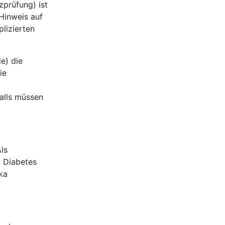
zprüfung) ist
Hinweis auf
lizierten
e) die
ie
falls müssen
ls
n Diabetes
ka