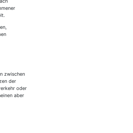
nach
ommener
lt.
en,
men
on zwischen
zen der
verkehr oder
heinen aber