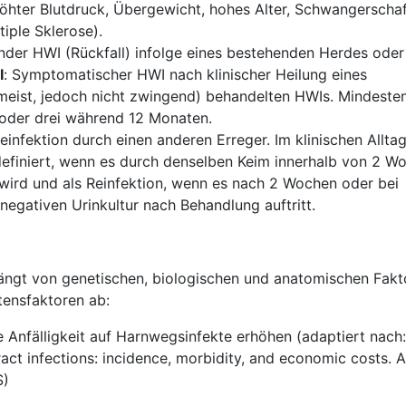
höhter Blutdruck, Übergewicht, hohes Alter, Schwangerschaf
tiple Sklerose).
ender HWI (Rückfall) infolge eines bestehenden Herdes oder 
I
: Symptomatischer HWI nach klinischer Heilung eines
eist, jedoch nicht zwingend) behandelten HWIs. Mindeste
oder drei während 12 Monaten.
nfektion durch einen anderen Erreger. Im klinischen Alltag 
definiert, wenn es durch denselben Keim innerhalb von 2 W
wird und als Reinfektion, wenn es nach 2 Wochen oder bei
negativen Urinkultur nach Behandlung auftritt.
hängt von genetischen, biologischen und anatomischen Fak
tensfaktoren ab:
ie Anfälligkeit auf Harnwegsinfekte erhöhen
(adaptiert nach
ract infections: incidence, morbidity, and economic costs.
S)