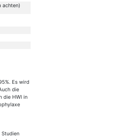
n achten)
 95%. Es wird
Auch die
n die HWI in
rophylaxe
 Studien