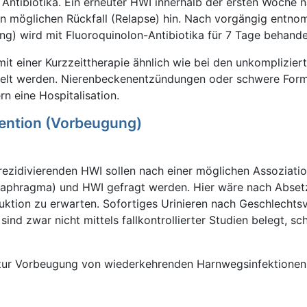
 Antibiotika. Ein erneuter HWI innerhalb der ersten Woche 
en möglichen Rückfall (Relapse) hin. Nach vorgängig entn
ng) wird mit Fluoroquinolon-Antibiotika für 7 Tage behande
it einer Kurzzeittherapie ähnlich wie bei den unkompliziert
elt werden. Nierenbeckenentzündungen oder schwere For
n eine Hospitalisation.
vention (Vorbeugung)
 rezidivierenden HWI sollen nach einer möglichen Assoziati
iaphragma) und HWI gefragt werden. Hier wäre nach Abset
uktion zu erwarten. Sofortiges Urinieren nach Geschlechts
nd zwar nicht mittels fallkontrollierter Studien belegt, sc
zur Vorbeugung von wiederkehrenden Harnwegsinfektionen