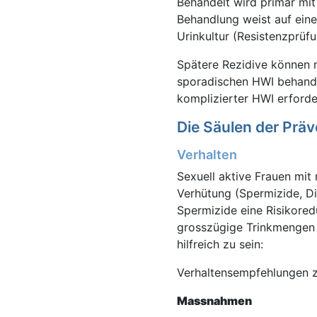
Behandelt wird primär mit
Behandlung weist auf ein
Urinkultur (Resistenzprüfu
Spätere Rezidive können m
sporadischen HWI behand
komplizierter HWI erforder
Die Säulen der Prä
Verhalten
Sexuell aktive Frauen mit
Verhütung (Spermizide, D
Spermizide eine Risikored
grosszügige Trinkmengen si
hilfreich zu sein:
Verhaltensempfehlungen 
Massnahmen