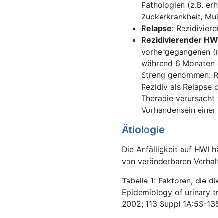
Pathologien (z.B. er
Zuckerkrankheit, Mul
Relapse
: Rezidivier
Rezidivierender HW
vorhergegangenen (m
während 6 Monaten 
Streng genommen: Rei
Rezidiv als Relapse 
Therapie verursacht 
Vorhandensein einer 
Ätiologie
Die Anfälligkeit auf HWI 
von veränderbaren Verhal
Tabelle 1: Faktoren, die d
Epidemiology of urinary t
2002; 113 Suppl 1A:5S-13