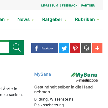
IMPRESSUM
FEEDBACK
PARTNER
gen
News
Ratgeber
Rubriken
Share buttons
Facebook
MySana
Gesundheit selber in die Hand
d Ärzte in
nehmen
n zu senken.
Bildung, Wissenstests,
Risikoschätzung