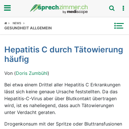
Fokus
NEWS
GESUNDHEIT ALLGEMEIN
Krankheitsbilder
Hepatitis C durch Tätowierung
Symptome
häufig
Untersuchungen
Von (
Doris Zumbühl
)
News
Bei etwa einem Drittel aller Hepatitis C Erkrankungen
lässt sich keine genaue Ursache feststellten. Da das
Ratgeber
Hepatitis-C-Virus aber über Blutkontakt übertragen
wird, ist es naheliegend, dass auch Tätowierungen
Rubriken
unter Verdacht geraten.
Drogenkonsum mit der Spritze oder Bluttransfusionen