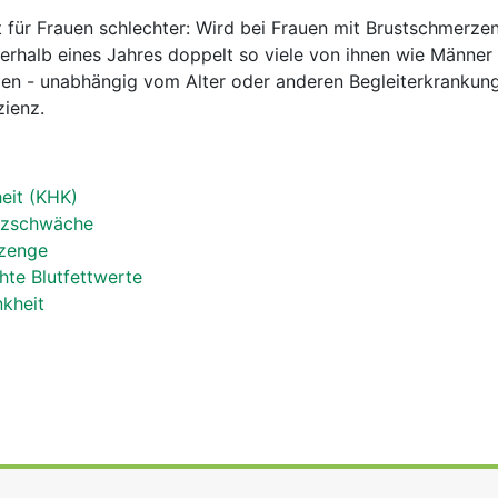
 für Frauen schlechter: Wird bei Frauen mit Brustschmerze
nerhalb eines Jahres doppelt so viele von ihnen wie Männer
n - unabhängig vom Alter oder anderen Begleiterkrankun
zienz.
eit (KHK)
erzschwäche
rzenge
hte Blutfettwerte
nkheit