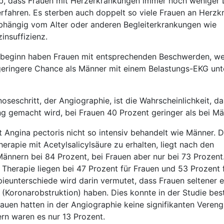
, dass Frauen mit Herzerkrankungen immer noch weniger 
fahren. Es sterben auch doppelt so viele Frauen an Herzk
hängig vom Alter oder anderen Begleiterkrankungen wie
insuffizienz.
sbeginn haben Frauen mit entsprechenden Beschwerden, we
eringere Chance als Männer mit einem Belastungs-EKG unt
seschritt, der Angiographie, ist die Wahrscheinlichkeit, da
g gemacht wird, bei Frauen 40 Prozent geringer als bei Mä
Angina pectoris nicht so intensiv behandelt wie Männer. D
herapie mit Acetylsalicylsäure zu erhalten, liegt nach den
nnern bei 84 Prozent, bei Frauen aber nur bei 73 Prozent
e Therapie liegen bei 47 Prozent für Frauen und 53 Prozent 
pieunterschiede wird darin vermutet, dass Frauen seltener e
(Koronarobstruktion) haben. Dies konnte in der Studie best
auen hatten in der Angiographie keine signifikanten Veren
rn waren es nur 13 Prozent.