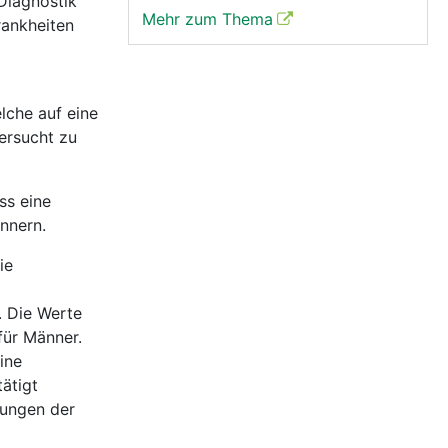
Diagnostik
Mehr zum Thema
rankheiten
lche auf eine
ersucht zu
ss eine
nnern.
ie
. Die Werte
für Männer.
ine
ätigt
gungen der