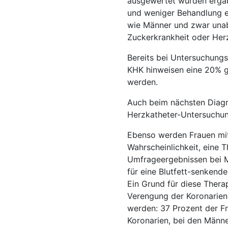
ausgewertet wurden ergab
und weniger Behandlung er
wie Männer und zwar unab
Zuckerkrankheit oder Herz
Bereits bei Untersuchung
KHK hinweisen eine 20% g
werden.
Auch beim nächsten Diagno
Herzkatheter-Untersuchun
Ebenso werden Frauen mit 
Wahrscheinlichkeit, eine T
Umfrageergebnissen bei Mä
für eine Blutfett-senkend
Ein Grund für diese Thera
Verengung der Koronarien 
werden: 37 Prozent der Fr
Koronarien, bei den Männe