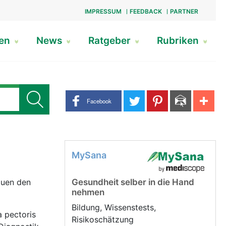
IMPRESSUM
FEEDBACK
PARTNER
gen
News
Ratgeber
Rubriken
Share buttons
Facebook
MySana
auen den
Gesundheit selber in die Hand
nehmen
Bildung, Wissenstests,
a pectoris
Risikoschätzung