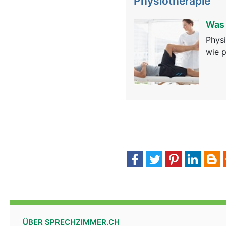
Physiotherapie
Was 
Physi
wie p
ÜBER SPRECHZIMMER.CH