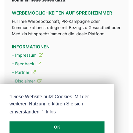
WERBEMÖGLICHKEITEN AUF SPRECHZIMMER
Für Ihre Werbebotschaft, PR-Kampagne oder
Kommunikationsstrategie mit Bezug zu Gesundheit oder
Medizin ist sprechzimmer.ch die ideale Platform
INFORMATIONEN
– Impressum
– Feedback
– Partner
– Disclaimer
– Datenschutzerklärung / Privacy Policy
"Diese Website nutzt Cookies. Mit der
weiteren Nutzung erklären Sie sich
– Werbung
einverstanden. "
Infos
– Mehr über unsere Experten
OK