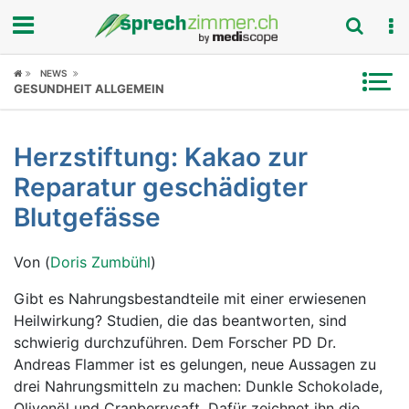
Fokus
NEWS
GESUNDHEIT ALLGEMEIN
Krankheitsbilder
Herzstiftung: Kakao zur
Symptome
Reparatur geschädigter
Untersuchungen
Blutgefässe
News
Von (
Doris Zumbühl
)
Ratgeber
Gibt es Nahrungsbestandteile mit einer erwiesenen
Heilwirkung? Studien, die das beantworten, sind
Rubriken
schwierig durchzuführen. Dem Forscher PD Dr.
Andreas Flammer ist es gelungen, neue Aussagen zu
drei Nahrungsmitteln zu machen: Dunkle Schokolade,
Olivenöl und Cranberrysaft. Dafür zeichnet ihn die