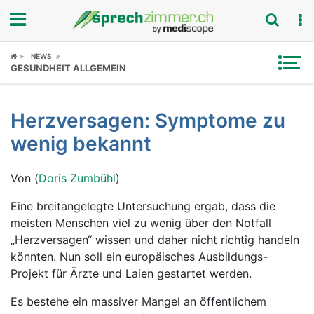
Fokus
NEWS
GESUNDHEIT ALLGEMEIN
Krankheitsbilder
Herzversagen: Symptome zu
Symptome
wenig bekannt
Untersuchungen
Von (
Doris Zumbühl
)
News
Eine breitangelegte Untersuchung ergab, dass die
meisten Menschen viel zu wenig über den Notfall
Ratgeber
„Herzversagen“ wissen und daher nicht richtig handeln
könnten. Nun soll ein europäisches Ausbildungs-
Rubriken
Projekt für Ärzte und Laien gestartet werden.
Es bestehe ein massiver Mangel an öffentlichem