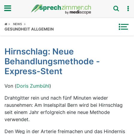
Fokus
NEWS
GESUNDHEIT ALLGEMEIN
Krankheitsbilder
Hirnschlag: Neue
Symptome
Behandlungsmethode -
Untersuchungen
Express-Stent
News
Von (
Doris Zumbühl
)
Ratgeber
Drahtgitter rein und nach fünf Minuten wieder
rausnehmen: Am Inselspital Bern wird bei Hirnschlag
Rubriken
seit einem Jahr erfolgreich eine neue Methode
verwendet.
Den Weg in der Arterie freimachen und das Hindernis