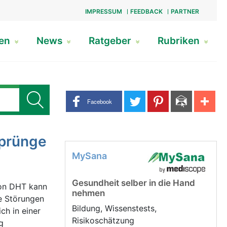
IMPRESSUM
FEEDBACK
PARTNER
gen
News
Ratgeber
Rubriken
Share buttons
Facebook
Sprünge
MySana
Gesundheit selber in die Hand
on DHT kann
nehmen
e Störungen
Bildung, Wissenstests,
ch in einer
Risikoschätzung
g