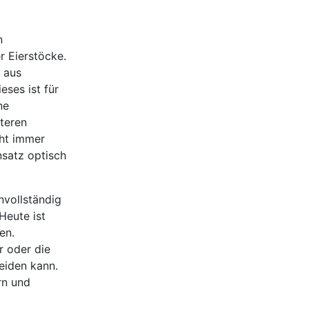
n
 Eierstöcke.
 aus
ses ist für
ne
teren
cht immer
satz optisch
nvollständig
Heute ist
en.
r oder die
eiden kann.
rn und