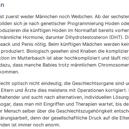
nn
st zuerst weder Männchen noch Weibchen. Ab der sechste
lden sich je nach genetischer Programmierung Hoden oder
duzieren die künftigen Hoden im Normalfall bereits vorher
männliche Hormone, darunter Dihydrotestosteron (DHT). Die
sack und Penis nötig. Beim künftigen Mädchen werden kei
roduziert. Biologisch gesehen sind Knaben die komplizier
ion im Mutterbauch ist aber hochkompliziert und läuft ni
t dazu, dass manche Babies trotz männlichem Chromosomen
 kommen.
lecht optisch nicht eindeutig; die Geschlechtsorgane sind u
Eltern und Ärzte dies meistens mit Operationen korrigiert. 
altender und sucht nach alternativen, individuellen Lösung
sogar, dass man mit Eingriffen und Therapien wartet, bis de
er Mensch selber über die Geschlechtszugehörigkeit entsch
ärungsarbeit, denn der gesellschaftliche Druck auf die Elte
nden ist immer noch enorm.