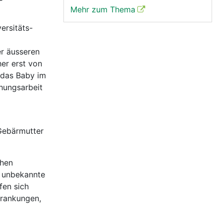
Mehr zum Thema
ersitäts-
r äusseren
er erst von
 das Baby im
chungsarbeit
Gebärmutter
chen
r unbekannte
fen sich
krankungen,