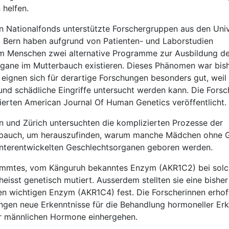
 helfen.
 Nationalfonds unterstützte Forschergruppen aus den Univ
d Bern haben aufgrund von Patienten- und Laborstudien
m Menschen zwei alternative Programme zur Ausbildung de
gane im Mutterbauch existieren. Dieses Phänomen war bish
eignen sich für derartige Forschungen besonders gut, weil
und schädliche Eingriffe untersucht werden kann. Die Fors
rten American Journal Of Human Genetics veröffentlicht.
n und Zürich untersuchten die komplizierten Prozesse der
bauch, um herauszufinden, warum manche Mädchen ohne 
nterentwickelten Geschlechtsorganen geboren werden.
timmtes, vom Känguruh bekanntes Enzym (AKR1C2) bei sol
eisst genetisch mutiert. Ausserdem stellten sie eine bishe
n wichtigen Enzym (AKR1C4) fest. Die Forscherinnen erhof
ngen neue Erkenntnisse für die Behandlung hormoneller Er
er männlichen Hormone einhergehen.