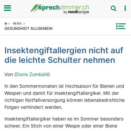
Fokus
NEWS
GESUNDHEIT ALLGEMEIN
Krankheitsbilder
Insektengiftallergien nicht auf
Symptome
die leichte Schulter nehmen
Untersuchungen
Von (
Doris Zumbühl
)
News
In den Sommermonaten ist Hochsaison für Bienen und
Wespen und damit für Insektengiftallergiker. Mit der
Ratgeber
richtigen Notfallversorgung können lebensbedrohliche
Folgen verhindert werden.
Rubriken
Insektengiftallergiker haben es im Sommer besonders
schwer. Ein Stich von einer Wespe oder einer Biene