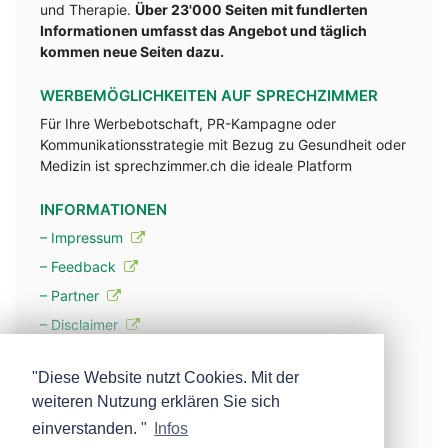
und Therapie.
Über 23'000 Seiten mit fundlerten
Informationen umfasst das Angebot und täglich
kommen neue Seiten dazu.
WERBEMÖGLICHKEITEN AUF SPRECHZIMMER
Für Ihre Werbebotschaft, PR-Kampagne oder
Kommunikationsstrategie mit Bezug zu Gesundheit oder
Medizin ist sprechzimmer.ch die ideale Platform
INFORMATIONEN
– Impressum
– Feedback
– Partner
– Disclaimer
– Datenschutzerklärung / Privacy Policy
"Diese Website nutzt Cookies. Mit der
weiteren Nutzung erklären Sie sich
– Werbung
einverstanden. "
Infos
– Mehr über unsere Experten