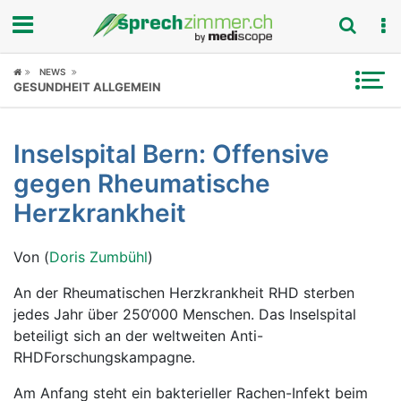
Fokus
NEWS
GESUNDHEIT ALLGEMEIN
Krankheitsbilder
Inselspital Bern: Offensive
Symptome
gegen Rheumatische
Untersuchungen
Herzkrankheit
News
Von (
Doris Zumbühl
)
Ratgeber
An der Rheumatischen Herzkrankheit RHD sterben
jedes Jahr über 250‘000 Menschen. Das Inselspital
Rubriken
beteiligt sich an der weltweiten Anti-
RHDForschungskampagne.
Am Anfang steht ein bakterieller Rachen-Infekt beim