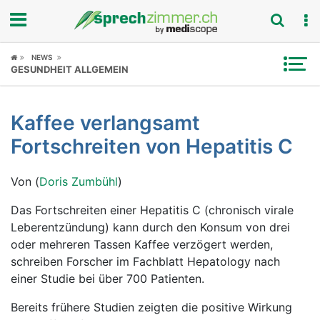
Fokus
NEWS
GESUNDHEIT ALLGEMEIN
Krankheitsbilder
Kaffee verlangsamt
Symptome
Fortschreiten von Hepatitis C
Untersuchungen
Von (
Doris Zumbühl
)
News
Das Fortschreiten einer Hepatitis C (chronisch virale
Leberentzündung) kann durch den Konsum von drei
Ratgeber
oder mehreren Tassen Kaffee verzögert werden,
schreiben Forscher im Fachblatt Hepatology nach
Rubriken
einer Studie bei über 700 Patienten.
Bereits frühere Studien zeigten die positive Wirkung