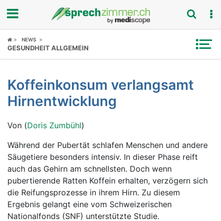
Fokus
NEWS
GESUNDHEIT ALLGEMEIN
Krankheitsbilder
Koffeinkonsum verlangsamt
Symptome
Hirnentwicklung
Untersuchungen
Von (
Doris Zumbühl
)
News
Während der Pubertät schlafen Menschen und andere
Säugetiere besonders intensiv. In dieser Phase reift
Ratgeber
auch das Gehirn am schnellsten. Doch wenn
pubertierende Ratten Koffein erhalten, verzögern sich
Rubriken
die Reifungsprozesse in ihrem Hirn. Zu diesem
Ergebnis gelangt eine vom Schweizerischen
Nationalfonds (SNF) unterstützte Studie.