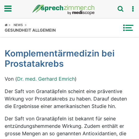
Fokus
NEWS
GESUNDHEIT ALLGEMEIN
Krankheitsbilder
Komplementärmedizin bei
Symptome
Prostatakrebs
Untersuchungen
Von (
Dr. med. Gerhard Emrich
)
News
Der Saft von Granatäpfeln scheint eine präventive
Wirkung vor Prostatakrebs zu haben. Darauf deuten
Ratgeber
die Ergebnisse einer amerikanischen Studie hin.
Rubriken
Der Saft von Granatäpfeln ist bekannt für seine
entzündungshemmende Wirkung. Zudem enthält er
grosse Mengen an so genannten Antioxidantien, die