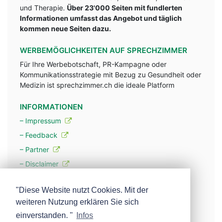
und Therapie.
Über 23'000 Seiten mit fundlerten
Informationen umfasst das Angebot und täglich
kommen neue Seiten dazu.
WERBEMÖGLICHKEITEN AUF SPRECHZIMMER
Für Ihre Werbebotschaft, PR-Kampagne oder
Kommunikationsstrategie mit Bezug zu Gesundheit oder
Medizin ist sprechzimmer.ch die ideale Platform
INFORMATIONEN
– Impressum
– Feedback
– Partner
– Disclaimer
– Datenschutzerklärung / Privacy Policy
"Diese Website nutzt Cookies. Mit der
weiteren Nutzung erklären Sie sich
– Werbung
einverstanden. "
Infos
– Mehr über unsere Experten