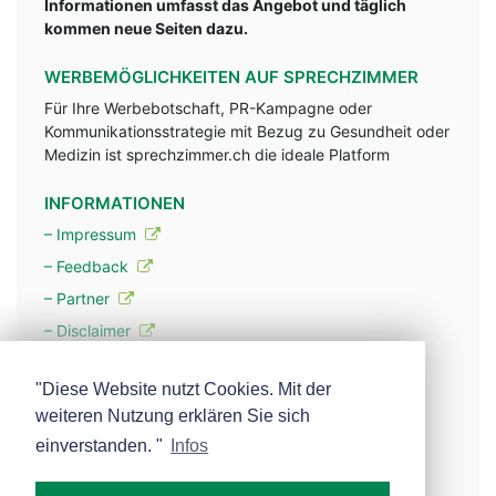
Informationen umfasst das Angebot und täglich
kommen neue Seiten dazu.
WERBEMÖGLICHKEITEN AUF SPRECHZIMMER
Für Ihre Werbebotschaft, PR-Kampagne oder
Kommunikationsstrategie mit Bezug zu Gesundheit oder
Medizin ist sprechzimmer.ch die ideale Platform
INFORMATIONEN
– Impressum
– Feedback
– Partner
– Disclaimer
– Datenschutzerklärung / Privacy Policy
"Diese Website nutzt Cookies. Mit der
weiteren Nutzung erklären Sie sich
– Werbung
einverstanden. "
Infos
– Mehr über unsere Experten