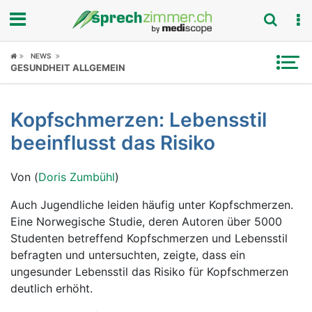
Fokus
NEWS
GESUNDHEIT ALLGEMEIN
Krankheitsbilder
Kopfschmerzen: Lebensstil
Symptome
beeinflusst das Risiko
Untersuchungen
Von (
Doris Zumbühl
)
News
Auch Jugendliche leiden häufig unter Kopfschmerzen.
Eine Norwegische Studie, deren Autoren über 5000
Ratgeber
Studenten betreffend Kopfschmerzen und Lebensstil
befragten und untersuchten, zeigte, dass ein
Rubriken
ungesunder Lebensstil das Risiko für Kopfschmerzen
deutlich erhöht.