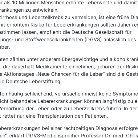
r als 10 Millionen Menschen erhöhte Leberwerte und damit
rankungen zu entwickeln.
rrhose und Leberzellkrebs zu vermeiden, ist eine frühe Di
it erhöhtem Risiko für Lebererkrankungen sollten daher r
estimmen lassen, empfiehlt die Deutsche Gesellschaft für
uungs- und Stoffwechselkrankheiten (DGVS) anlässlich des
ber.
nten zählen unter anderem übergewichtige und alkoholkran
, die dauerhaft Medikamente einnehmen, gehören zur Risik
s Aktionstages „Neue Chancen für die Leber“ sind die Gastr
ie Deutsche Leberstiftung.
fen häufig schleichend, verursachen meist keine Symptom
Nicht behandelte Lebererkrankungen können langfristig zu e
Vernarbung der Leber, oder zu Leberzellkrebs führen. In der
rettet nur eine Transplantation den Patienten.
ebererkrankungen bei einer rechtzeitigen Diagnose erfolgre
en“, erklärt DGVS-Mediensprecher Professor Dr. med. Chris