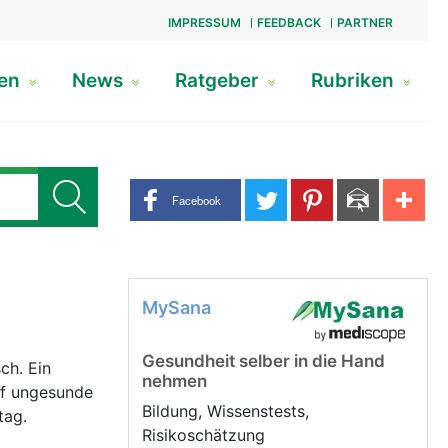
IMPRESSUM
FEEDBACK
PARTNER
gen
News
Ratgeber
Rubriken
Share buttons
Facebook
MySana
Gesundheit selber in die Hand
ch. Ein
nehmen
uf ungesunde
Bildung, Wissenstests,
tag.
Risikoschätzung