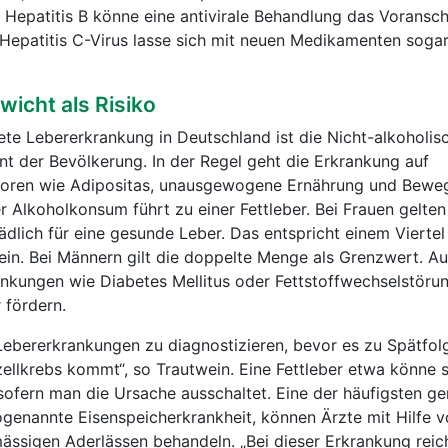
 Hepatitis B könne eine antivirale Behandlung das Voransch
 Hepatitis C-Virus lasse sich mit neuen Medikamenten soga
icht als Risiko
ete Lebererkrankung in Deutschland ist die Nicht-alkoholisc
ent der Bevölkerung. In der Regel geht die Erkrankung auf
ktoren wie Adipositas, unausgewogene Ernährung und Bew
 Alkoholkonsum führt zu einer Fettleber. Bei Frauen gelt
dlich für eine gesunde Leber. Das entspricht einem Viertel 
ein. Bei Männern gilt die doppelte Menge als Grenzwert. 
nkungen wie Diabetes Mellitus oder Fettstoffwechselstöru
 fördern.
 Lebererkrankungen zu diagnostizieren, bevor es zu Spätfol
ellkrebs kommt“, so Trautwein. Eine Fettleber etwa könne s
 sofern man die Ursache ausschaltet. Eine der häufigsten g
genannte Eisenspeicherkrankheit, können Ärzte mit Hilfe 
ssigen Aderlässen behandeln. „Bei dieser Erkrankung reich