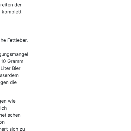
reiten der
r komplett
he Fettleber.
egungsmangel
en 10 Gramm
Liter Bier
Ausserdem
ngen die
gen wie
ich
enetischen
von
ert sich zu