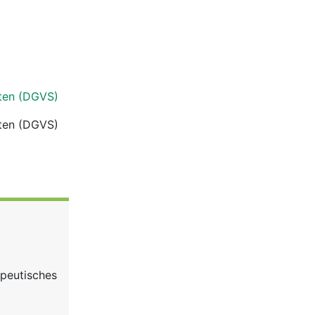
iten (DGVS)
iten (DGVS)
apeutisches