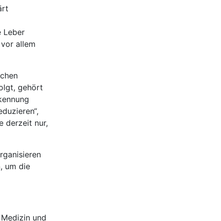
ärt
e Leber
vor allem
ichen
lgt, gehört
rkennung
eduzieren“,
 derzeit nur,
rganisieren
, um die
e Medizin und