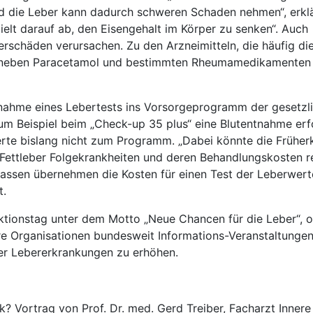
nd die Leber kann dadurch schweren Schaden nehmen“, erkl
ielt darauf ab, den Eisengehalt im Körper zu senken“. Auch
schäden verursachen. Zu den Arzneimitteln, die häufig di
n neben Paracetamol und bestimmten Rheumamedikamenten 
nahme eines Lebertests ins Vorsorgeprogramm der gesetzl
m Beispiel beim „Check-up 35 plus“ eine Blutentnahme erfo
rte bislang nicht zum Programm. „Dabei könnte die Frühe
r Fettleber Folgekrankheiten und deren Behandlungskosten r
Kassen übernehmen die Kosten für einen Test der Leberwerte
t.
ionstag unter dem Motto „Neue Chancen für die Leber“, o
re Organisationen bundesweit Informations-Veranstaltungen
r Lebererkrankungen zu erhöhen.
? Vortrag von Prof. Dr. med. Gerd Treiber, Facharzt Inner