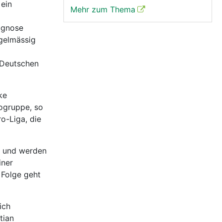
 ein
Mehr zum Thema
agnose
egelmässig
 Deutschen
ke
ogruppe, so
o-Liga, die
e und werden
iner
 Folge geht
ich
tian