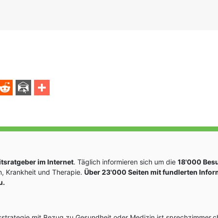
sratgeber im Internet
. Täglich informieren sich um die
18'000 Bes
, Krankheit und Therapie.
Über 23'000 Seiten mit fundlerten Info
u.
rategie mit Bezug zu Gesundheit oder Medizin ist sprechzimmer.ch