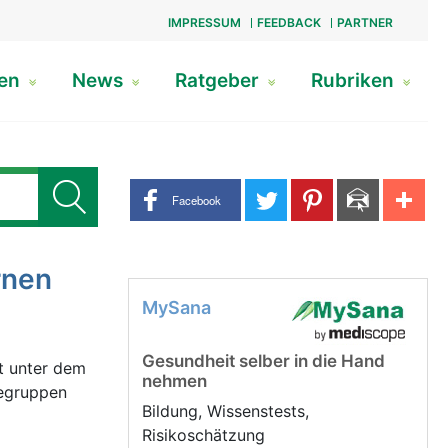
IMPRESSUM
FEEDBACK
PARTNER
gen
News
Ratgeber
Rubriken
Share buttons
Facebook
rnen
MySana
Gesundheit selber in die Hand
t unter dem
nehmen
fegruppen
Bildung, Wissenstests,
Risikoschätzung