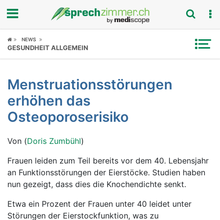
Fokus
NEWS
GESUNDHEIT ALLGEMEIN
Krankheitsbilder
Menstruationsstörungen
Symptome
erhöhen das
Untersuchungen
Osteoporoserisiko
News
Von (
Doris Zumbühl
)
Ratgeber
Frauen leiden zum Teil bereits vor dem 40. Lebensjahr
an Funktionsstörungen der Eierstöcke. Studien haben
Rubriken
nun gezeigt, dass dies die Knochendichte senkt.
Etwa ein Prozent der Frauen unter 40 leidet unter
Störungen der Eierstockfunktion, was zu