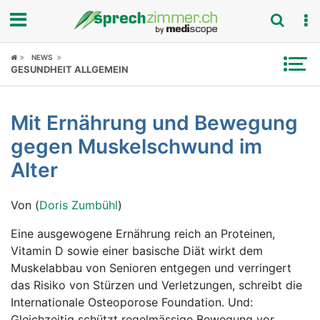
Fokus
NEWS
GESUNDHEIT ALLGEMEIN
Krankheitsbilder
Mit Ernährung und Bewegung
Symptome
gegen Muskelschwund im
Untersuchungen
Alter
News
Von (
Doris Zumbühl
)
Ratgeber
Eine ausgewogene Ernährung reich an Proteinen,
Vitamin D sowie einer basische Diät wirkt dem
Rubriken
Muskelabbau von Senioren entgegen und verringert
das Risiko von Stürzen und Verletzungen, schreibt die
Internationale Osteoporose Foundation. Und:
Gleichzeitig schützt regelmässige Bewegung vor