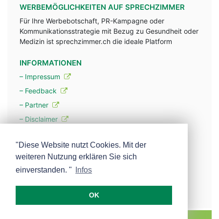
WERBEMÖGLICHKEITEN AUF SPRECHZIMMER
Für Ihre Werbebotschaft, PR-Kampagne oder
Kommunikationsstrategie mit Bezug zu Gesundheit oder
Medizin ist sprechzimmer.ch die ideale Platform
INFORMATIONEN
– Impressum
– Feedback
– Partner
– Disclaimer
– Datenschutzerklärung / Privacy Policy
"Diese Website nutzt Cookies. Mit der
weiteren Nutzung erklären Sie sich
– Werbung
einverstanden. "
Infos
– Mehr über unsere Experten
OK
MEDISCOPE AG E-MAIL:
INFO@MEDISCOPE.CH