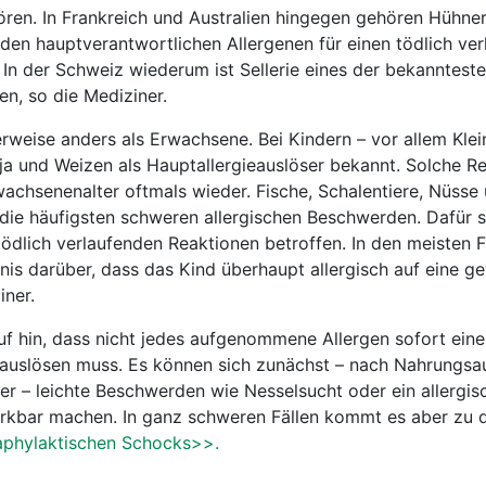
ören. In Frankreich und Australien hingegen gehören Hühner
 den hauptverantwortlichen Allergenen für einen tödlich ve
In der Schweiz wiederum ist Sellerie eines der bekannteste
en, so die Mediziner.
rweise anders als Erwachsene. Bei Kindern – vor allem Klei
Soja und Weizen als Hauptallergieauslöser bekannt. Solche R
chsenenalter oftmals wieder. Fische, Schalentiere, Nüsse 
ie häufigsten schweren allergischen Beschwerden. Dafür s
tödlich verlaufenden Reaktionen betroffen. In den meisten F
nis darüber, dass das Kind überhaupt allergisch auf eine g
iner.
f hin, dass nicht jedes aufgenommene Allergen sofort ein
auslösen muss. Es können sich zunächst – nach Nahrungsa
 – leichte Beschwerden wie Nesselsucht oder ein allergis
erkbar machen. In ganz schweren Fällen kommt es aber zu 
aphylaktischen Schocks>>.