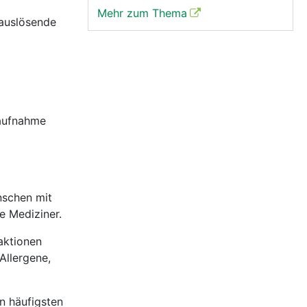
Mehr zum Thema
eauslösende
saufnahme
nschen mit
e Mediziner.
eaktionen
Allergene,
n häufigsten