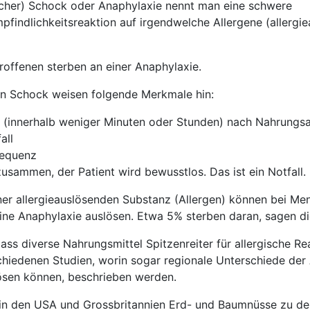
ischer) Schock oder Anaphylaxie nennt man eine schwere
findlichkeitsreaktion auf irgendwelche Allergene (allergi
roffenen sterben an einer Anaphylaxie.
en Schock weisen folgende Merkmale hin:
en (innerhalb weniger Minuten oder Stunden) nach Nahrung
all
requenz
zusammen, der Patient wird bewusstlos. Das ist ein Notfall.
er allergieauslösenden Substanz (Allergen) können bei Me
eine Anaphylaxie auslösen. Etwa 5% sterben daran, sagen di
ass diverse Nahrungsmittel Spitzenreiter für allergische R
schiedenen Studien, worin sogar regionale Unterschiede der 
lösen können, beschrieben werden.
 in den USA und Grossbritannien Erd- und Baumnüsse zu de