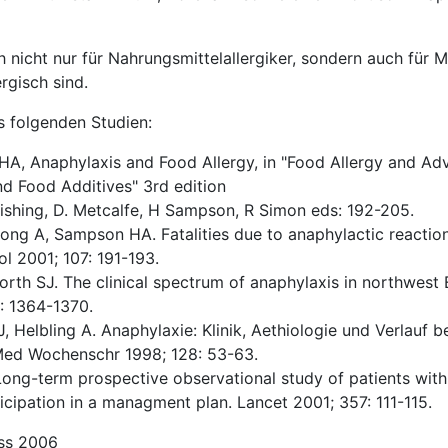
ch nicht nur für Nahrungsmittelallergiker, sondern auch für 
ergisch sind.
s folgenden Studien:
A, Anaphylaxis and Food Allergy, in "Food Allergy and Ad
d Food Additives" 3rd edition
ishing, D. Metcalfe, H Sampson, R Simon eds: 192-205.
ng A, Sampson HA. Fatalities due to anaphylactic reaction
ol 2001; 107: 191-193.
th SJ. The clinical spectrum of anaphylaxis in northwest 
: 1364-1370.
, Helbling A. Anaphylaxie: Klinik, Aethiologie und Verlauf b
Med Wochenschr 1998; 128: 53-63.
ong-term prospective observational study of patients wit
ticipation in a managment plan. Lancet 2001; 357: 111-115.
ess 2006