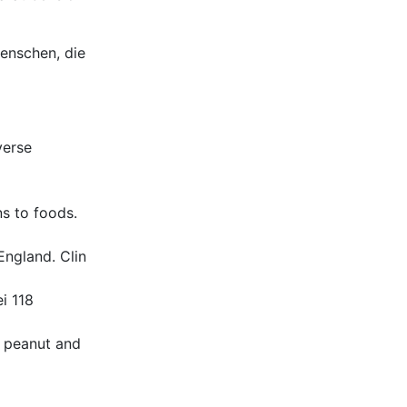
Menschen, die
verse
s to foods.
England. Clin
ei 118
h peanut and