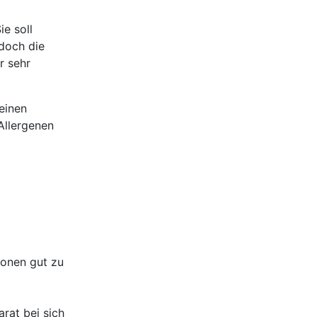
e soll
doch die
r sehr
einen
Allergenen
ionen gut zu
rat bei sich