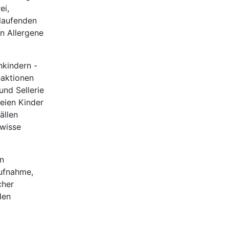
ei,
rlaufenden
n Allergene
nkindern -
eaktionen
und Sellerie
eien Kinder
ällen
ewisse
en
ufnahme,
cher
den