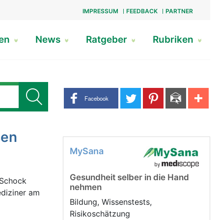
IMPRESSUM
FEEDBACK
PARTNER
gen
News
Ratgeber
Rubriken
Share buttons
Facebook
sen
MySana
Gesundheit selber in die Hand
 Schock
nehmen
ediziner am
Bildung, Wissenstests,
Risikoschätzung