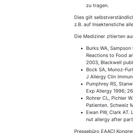
zu tragen.
Dies gilt selbstverständli
z.B. auf Insektenstiche all
Die Mediziner zitierten au
Burks WA, Sampson H
Reactions to Food an
2003, Blackwell publ
Bock SA, Munoz-Furlo
J Allergy Clin Immun
Pumphrey RS, Stanwor
Exp Allergy 1996; 26
Rohrer CL, Pichler WJ
Patienten. Schweiz 
Ewan PW, Clark AT. L
nut allergy after par
Pressebüro EAACI Kongr