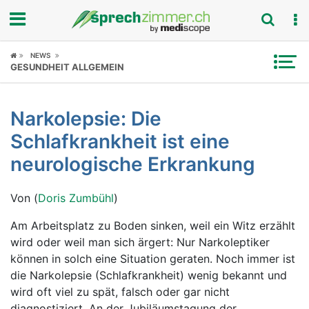
Fokus
NEWS
GESUNDHEIT ALLGEMEIN
Krankheitsbilder
Narkolepsie: Die
Symptome
Schlafkrankheit ist eine
Untersuchungen
neurologische Erkrankung
News
Von (
Doris Zumbühl
)
Ratgeber
Am Arbeitsplatz zu Boden sinken, weil ein Witz erzählt
wird oder weil man sich ärgert: Nur Narkoleptiker
Rubriken
können in solch eine Situation geraten. Noch immer ist
die Narkolepsie (Schlafkrankheit) wenig bekannt und
wird oft viel zu spät, falsch oder gar nicht
diagnostiziert. An der Jubiläumstagung der