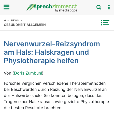
Fokus
NEWS
GESUNDHEIT ALLGEMEIN
Krankheitsbilder
Nervenwurzel-Reizsyndrom
Symptome
am Hals: Halskragen und
Untersuchungen
Physiotherapie helfen
News
Von (
Doris Zumbühl
)
Ratgeber
Forscher verglichen verschiedene Therapiemethoden
bei Beschwerden durch Reizung der Nervenwurzel an
Rubriken
der Halswirbelsäule. Sie konnten belegen, dass das
Tragen einer Halskrause sowie gezielte Physiotherapie
die besten Resultate brachten.