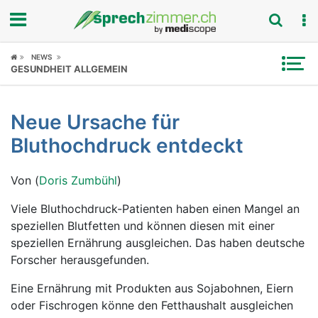
Fokus
NEWS
GESUNDHEIT ALLGEMEIN
Krankheitsbilder
Neue Ursache für
Symptome
Bluthochdruck entdeckt
Untersuchungen
Von (
Doris Zumbühl
)
News
Viele Bluthochdruck-Patienten haben einen Mangel an
speziellen Blutfetten und können diesen mit einer
Ratgeber
speziellen Ernährung ausgleichen. Das haben deutsche
Forscher herausgefunden.
Rubriken
Eine Ernährung mit Produkten aus Sojabohnen, Eiern
oder Fischrogen könne den Fetthaushalt ausgleichen