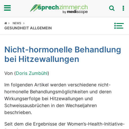
Fokus
NEWS
GESUNDHEIT ALLGEMEIN
Krankheitsbilder
Nicht-hormonelle Behandlung
Symptome
bei Hitzewallungen
Untersuchungen
Von (
Doris Zumbühl
)
News
Im folgenden Artikel werden verschiedene nicht-
hormonelle Behandlungsmöglichkeiten und deren
Ratgeber
Wirkungserfolge bei Hitzewallungen und
Schweissausbrüchen in den Wechseljahren
Rubriken
beschrieben.
Seit dem die Ergebnisse der Women’s-Health-Initiative-