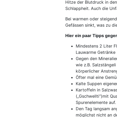
Hitze der Blutdruck in den
Schlappheit. Auch die Unfa
Bei warmen oder steigend
Gefässen sinkt, was zu di
Hier ein paar Tipps gege
Mindestens 2 Liter Fl
Lauwarme Getränke (
Gegen den Mineralien
wie z.B. Salzstängel
körperlicher Anstren
Öfter mal eine Gemü
Kalte Suppen eigenen
Kartoffeln in Salzwa
(„Gschwellti“)mit Qu
Spurenelemente auf.
Den Tag langsam ang
möglichst nicht an d