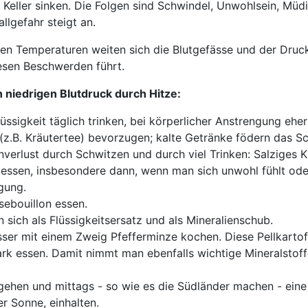
 Keller sinken. Die Folgen sind Schwindel, Unwohlsein, Müdi
llgefahr steigt an.
en Temperaturen weiten sich die Blutgefässe und der Druck
esen Beschwerden führt.
n niedrigen Blutdruck durch Hitze:
üssigkeit täglich trinken, bei körperlicher Anstrengung ehe
z.B. Kräutertee) bevorzugen; kalte Getränke födern das S
verlust durch Schwitzen und durch viel Trinken: Salziges
i essen, insbesondere dann, wenn man sich unwohl fühlt od
gung.
sebouillon essen.
 sich als Flüssigkeitsersatz und als Mineralienschub.
sser mit einem Zweig Pfefferminze kochen. Diese Pellkartof
ark essen. Damit nimmt man ebenfalls wichtige Mineralstof
ehen und mittags - so wie es die Südländer machen - eine 
er Sonne, einhalten.