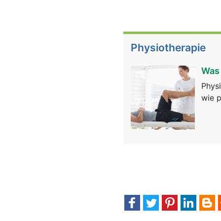
Physiotherapie
Was 
Physi
wie p