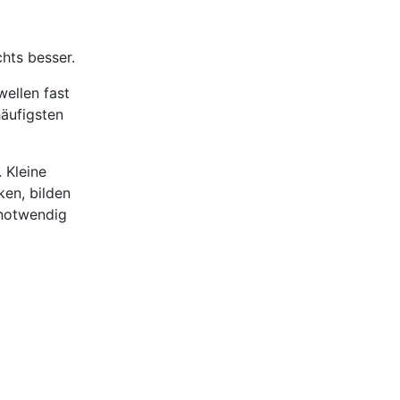
chts besser.
ellen fast
häufigsten
 Kleine
en, bilden
 notwendig