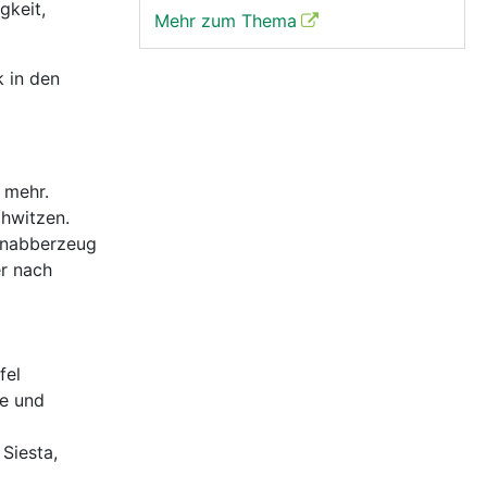
gkeit,
Mehr zum Thema
 in den
r mehr.
chwitzen.
 Knabberzeug
er nach
fel
fe und
Siesta,