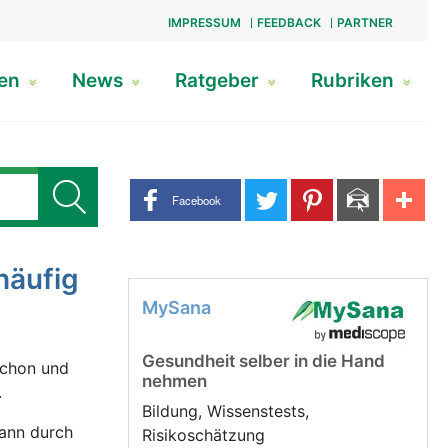
IMPRESSUM
FEEDBACK
PARTNER
gen
News
Ratgeber
Rubriken
Share buttons
Facebook
häufig
MySana
Gesundheit selber in die Hand
schon und
nehmen
.
Bildung, Wissenstests,
kann durch
Risikoschätzung