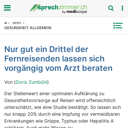
Fokus
NEWS
GESUNDHEIT ALLGEMEIN
Krankheitsbilder
Nur gut ein Drittel der
Symptome
Fernreisenden lassen sich
Untersuchungen
vorgängig vom Arzt beraten
News
Von (
Doris Zumbühl
)
Ratgeber
Der Stellenwert einer optimalen Aufklärung zu
Gesundheitsvorsorge auf Reisen wird offensichtlich
Rubriken
unterschätzt, wie eine Studie bestätigt. So lassen sich
nur knapp 20% durch eine Impfung vor vermeidbaren
Erkrankungen wie Grippe, Typhus oder Hepatitis A
schützen. Auch mehr Wissen zu