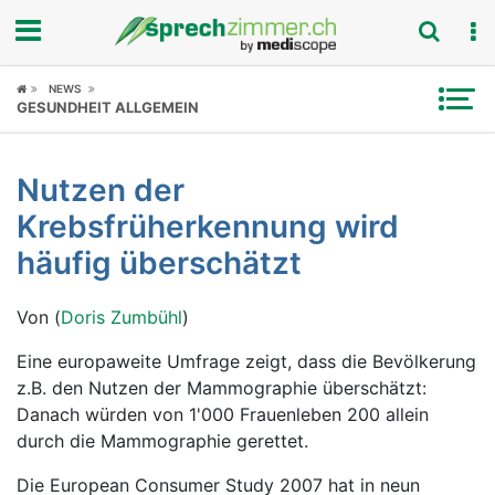
Fokus
NEWS
GESUNDHEIT ALLGEMEIN
Krankheitsbilder
Nutzen der
Symptome
Krebsfrüherkennung wird
Untersuchungen
häufig überschätzt
News
Von (
Doris Zumbühl
)
Ratgeber
Eine europaweite Umfrage zeigt, dass die Bevölkerung
z.B. den Nutzen der Mammographie überschätzt:
Rubriken
Danach würden von 1'000 Frauenleben 200 allein
durch die Mammographie gerettet.
Die European Consumer Study 2007 hat in neun