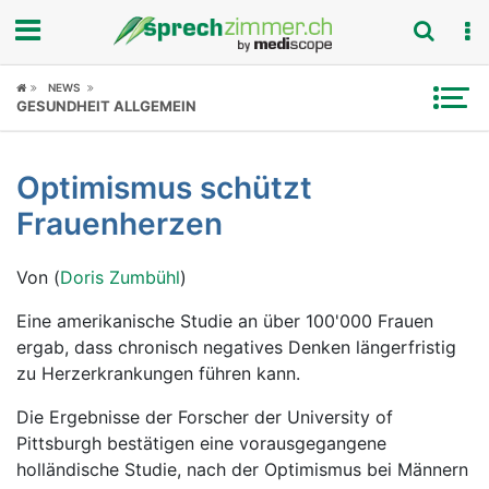
Fokus
NEWS
GESUNDHEIT ALLGEMEIN
Krankheitsbilder
Optimismus schützt
Symptome
Frauenherzen
Untersuchungen
Von (
Doris Zumbühl
)
News
Eine amerikanische Studie an über 100'000 Frauen
ergab, dass chronisch negatives Denken längerfristig
Ratgeber
zu Herzerkrankungen führen kann.
Rubriken
Die Ergebnisse der Forscher der University of
Pittsburgh bestätigen eine vorausgegangene
holländische Studie, nach der Optimismus bei Männern