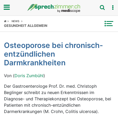
Fokus
NEWS
GESUNDHEIT ALLGEMEIN
Krankheitsbilder
Osteoporose bei chronisch-
Symptome
entzündlichen
Untersuchungen
Darmkrankheiten
News
Von (
Doris Zumbühl
)
Ratgeber
Der Gastroenterologe Prof. Dr. med. Christoph
Beglinger schreibt zu neuen Erkenntnissen im
Rubriken
Diagnose- und Therapiekonzept bei Osteoporose, bei
Patienten mit chronisch-entzündlichen
Darmerkrankungen (M. Crohn, Colitis ulcerosa).