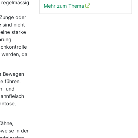
 regelmässig
Mehr zum Thema
 Zunge oder
 sind nicht
eine starke
hrung
achkontrolle
t werden, da
ge Bewegen
e führen.
n- und
ahnfleisch
ontose,
Zähne,
weise in der