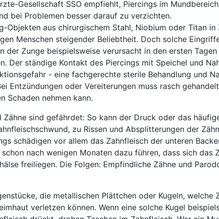
rzte-Gesellschaft SSO empfiehlt, Piercings im Mundbereich
 und bei Problemen besser darauf zu verzichten.
g-Objekten aus chirurgischem Stahl, Niobium oder Titan in
ngen Menschen steigender Beliebtheit. Doch solche Eingriffe
 der Zunge beispielsweise verursacht in den ersten Tagen 
. Der ständige Kontakt des Piercings mit Speichel und Na
ektionsgefahr - eine fachgerechte sterile Behandlung und N
 Bei Entzündungen oder Vereiterungen muss rasch gehandel
den Schaden nehmen kann.
d Zähne sind gefährdet: So kann der Druck oder das häufi
ahnfleischschwund, zu Rissen und Absplitterungen der Zähn
ngs schädigen vor allem das Zahnfleisch der unteren Backe
 schon nach wenigen Monaten dazu führen, dass sich das Z
hälse freiliegen. Die Folgen: Empfindliche Zähne und Parod
enstücke, die metallischen Plättchen oder Kugeln, welche 
imhaut verletzen können. Wenn eine solche Kugel beispiels