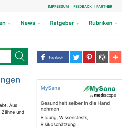
IMPRESSUM
FEEDBACK
PARTNER
gen
News
Ratgeber
Rubriken
Share buttons
Facebook
ungen
MySana
Gesundheit selber in die Hand
ebt. Aus
nehmen
, Zähne und
Bildung, Wissenstests,
Risikoschätzung