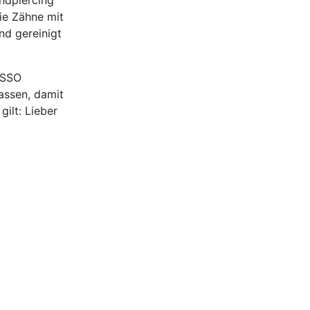
ndpiercing
die Zähne mit
nd gereinigt
 SSO
assen, damit
ilt: Lieber