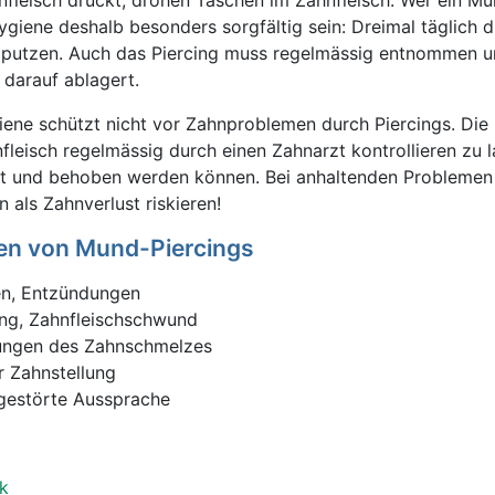
fleisch drückt, drohen Taschen im Zahnfleisch. Wer ein Mu
hygiene deshalb besonders sorgfältig sein: Dreimal täglich 
 putzen. Auch das Piercing muss regelmässig entnommen u
 darauf ablagert.
iene schützt nicht vor Zahnproblemen durch Piercings. Die
fleisch regelmässig durch einen Zahnarzt kontrollieren zu l
nt und behoben werden können. Bei anhaltenden Problemen g
n als Zahnverlust riskieren!
gen von Mund-Piercings
en, Entzündungen
ng, Zahnfleischschwund
rungen des Zahnschmelzes
r Zahnstellung
gestörte Aussprache
k