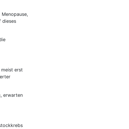
ei Menopause,
f dieses
die
meist erst
erter
, erwarten
rstockkrebs