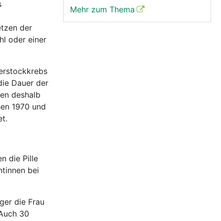
s
Mehr zum Thema
etzen der
hl oder einer
ierstockkrebs
die Dauer der
ien deshalb
hen 1970 und
t.
 die Pille
ntinnen bei
nger die Frau
 Auch 30