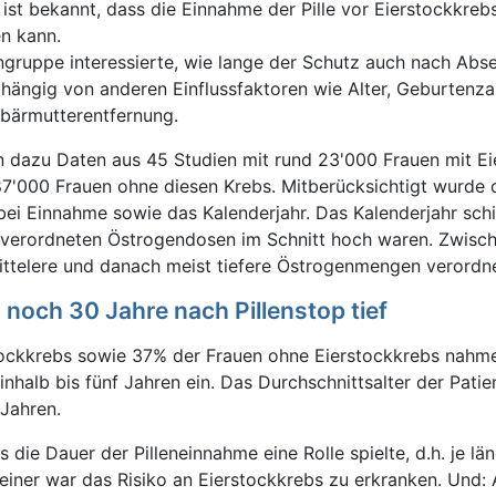
 ist bekannt, dass die Einnahme der Pille vor Eierstockkreb
n kann.
engruppe interessierte, wie lange der Schutz auch nach Abs
bhängig von anderen Einflussfaktoren wie Alter, Geburtenza
ebärmutterentfernung.
n dazu Daten aus 45 Studien mit rund 23'000 Frauen mit E
87'000 Frauen ohne diesen Krebs. Mitberücksichtigt wurde 
 bei Einnahme sowie das Kalenderjahr. Das Kalenderjahr sch
ie verordneten Östrogendosen im Schnitt hoch waren. Zwisc
ttelere und danach meist tiefere Östrogenmengen verordne
 noch 30 Jahre nach Pillenstop tief
tockkrebs sowie 37% der Frauen ohne Eierstockkrebs nahmen
nhalb bis fünf Jahren ein. Das Durchschnittsalter der Patie
Jahren.
s die Dauer der Pilleneinnahme eine Rolle spielte, d.h. je lä
kleiner war das Risiko an Eierstockkrebs zu erkranken. Und: