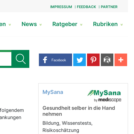
IMPRESSUM
FEEDBACK
PARTNER
gen
News
Ratgeber
Rubriken
Share buttons
Facebook
MySana
Gesundheit selber in die Hand
t folgendem
nehmen
Bildung, Wissenstests,
Risikoschätzung