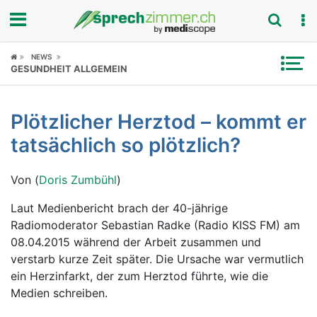
Fokus
NEWS
GESUNDHEIT ALLGEMEIN
Krankheitsbilder
Plötzlicher Herztod – kommt er
Symptome
tatsächlich so plötzlich?
Untersuchungen
Von (
Doris Zumbühl
)
News
Laut Medienbericht brach der 40-jährige
Radiomoderator Sebastian Radke (Radio KISS FM) am
Ratgeber
08.04.2015 während der Arbeit zusammen und
verstarb kurze Zeit später. Die Ursache war vermutlich
Rubriken
ein Herzinfarkt, der zum Herztod führte, wie die
Medien schreiben.